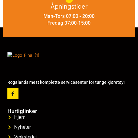
Åpningstider
Man-Tors 07:00 - 20:00
Fredag 07:00-15:00
Rogalands mest komplette servicesenter for tunge kjøretøy!
F
a
c
e
b
Hurtiglinker
o
Hjem
o
k
-
Nyheter
f
Verkstedet