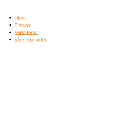
Hopp
rett
til
Hjem
innholdet
Finn.no
Verkstedet
Våre produkter